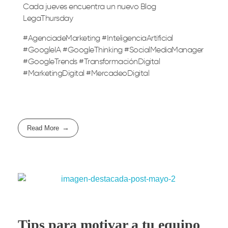
Cada jueves encuentra un nuevo Blog
LegaThursday
#AgenciadeMarketing #InteligenciaArtificial
#GoogleIA #GoogleThinking #SocialMediaManager
#GoogleTrends #TransformaciónDigital
#MarketingDigital #MercadeoDigital
Read More
Tips para motivar a tu equipo