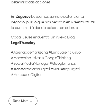
determinadas acciones.
En
Legasov
buscamos siempre potenciar tu
negocio, pulir lo que has hecho bien y reestructurar
lo que te está dando dolores de cabeza.
Cada jueves encuentra un nuevo Blog
LegaThursday
#AgenciadeMarketing #LenguajeInclusivo
#MarcasInclusivas #GoogleThinking
#SocialMediaManager #GoogleTrends
#TransformaciónDigital #MarketingDigital
#MercadeoDigital
Read More