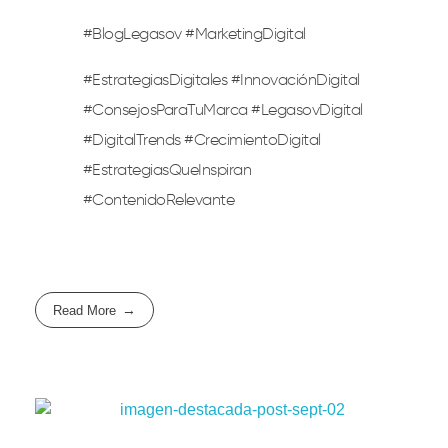
#BlogLegasov #MarketingDigital
#EstrategiasDigitales #InnovaciónDigital
#ConsejosParaTuMarca #LegasovDigital
#DigitalTrends #CrecimientoDigital
#EstrategiasQueInspiran
#ContenidoRelevante
Read More