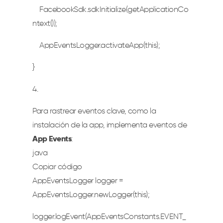
FacebookSdk.sdkInitialize(getApplicationCo
ntext());
AppEventsLogger.activateApp(this);
}
4.
Para rastrear eventos clave, como la
instalación de la app, implementa eventos de
App Events
:
java
Copiar código
AppEventsLogger logger =
AppEventsLogger.newLogger(this);
logger.logEvent(AppEventsConstants.EVENT_