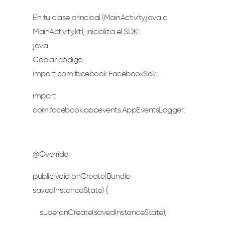
En tu clase principal (
MainActivity.java
o
MainActivity.kt
), inicializa el SDK:
java
Copiar código
import com.facebook.FacebookSdk;
import
com.facebook.appevents.AppEventsLogger;
@Override
public void onCreate(Bundle
savedInstanceState) {
super.onCreate(savedInstanceState);