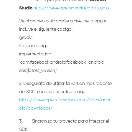
1. Abre tu proyecto Android en
Android
Studio
https://developer.android.com/studio
.
Ve al archivo
build.gradle
a nivel de la app e
incluye el siguiente código:
gradle
Copiar código
implementation
‘com.facebook.android:facebook-android-
sdk:[latest_version]’
2. (Asegúrate de utilizar la versión más reciente
del SDK, puedes encontrarla aquí:
https://developers.facebook.com/docs/andr
oid/downloads/
).
3. Sincroniza tu proyecto para integrar el
SDK.