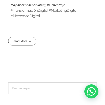
#AgenciadeMarketing #Liderazgo
#TransformaciónDigital #MarketingDigital
#MercadeoDigital
Read More