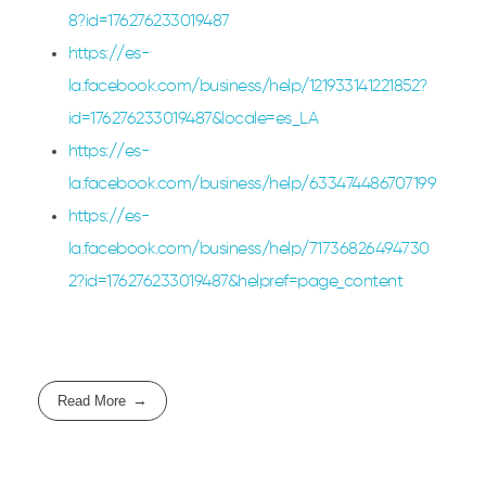
8?id=176276233019487
https://es-
la.facebook.com/business/help/121933141221852?
id=176276233019487&locale=es_LA
https://es-
la.facebook.com/business/help/633474486707199
https://es-
la.facebook.com/business/help/71736826494730
2?id=176276233019487&helpref=page_content
Read More