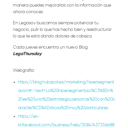
manera puedes mejorarlas con la información que
ahora conoces.
En Legasov buscamos siempre potenciar tu
negocio, pulir lo que has hecho bien y reestructurar
lo que te está dando dolores de cabeza.
Cada jueves encuentra un nuevo Blog
LegaThursday
Webgrafía:
https://blog.hubspot.es/marketing/hipersegment
acion#:~:text=La%20hipersegmentaci%C3%B3n%
20es%20una%20estrategia,personas%20con%20c
aracter%C3%ADsticas%20muy%20particulares
.
https://es-
la.facebook.com/business/help/30847437336688