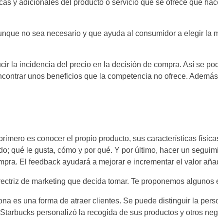
secas y adicionales del producto o servicio que se ofrece que hac
unque no sea necesario y que ayuda al consumidor a elegir la m
ir la incidencia del precio en la decisión de compra. Así se pod
l encontrar unos beneficios que la competencia no ofrece. Adem
mero es conocer el propio producto, sus características físicas
ido; qué le gusta, cómo y por qué. Y por último, hacer un segui
mpra. El feedback ayudará a mejorar e incrementar el valor añadi
irectriz de marketing que decida tomar. Te proponemos algunos 
a es una forma de atraer clientes. Se puede distinguir la perso
Starbucks personalizó la recogida de sus productos y otros neg