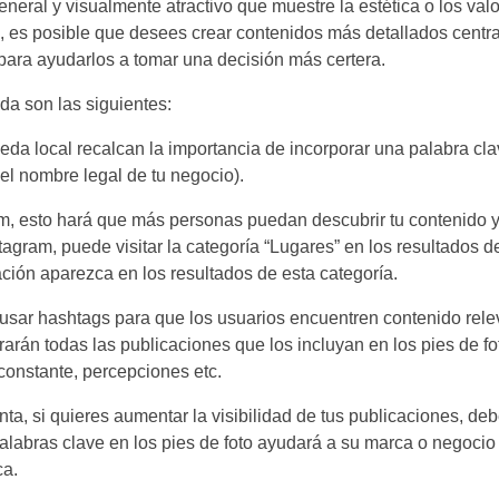
eral y visualmente atractivo que muestre la estética o los valo
ón, es posible que desees crear contenidos más detallados centr
 para ayudarlos a tomar una decisión más certera.
da son las siguientes:
da local recalcan la importancia de incorporar una palabra cla
 el nombre legal de tu negocio).
 esto hará que más personas puedan descubrir tu contenido y 
tagram, puede visitar la categoría “Lugares” en los resultados 
ación aparezca en los resultados de esta categoría.
usar hashtags para que los usuarios encuentren contenido rele
arán todas las publicaciones que los incluyan en los pies de f
n constante, percepciones etc.
a, si quieres aumentar la visibilidad de tus publicaciones, deb
s palabras clave en los pies de foto ayudará a su marca o negocio
ca.