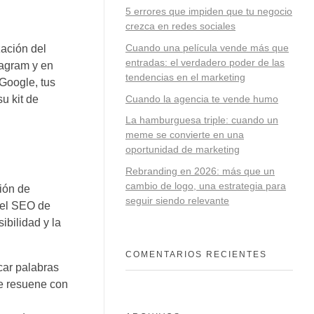
5 errores que impiden que tu negocio
crezca en redes sociales
Cuando una película vende más que
zación del
entradas: el verdadero poder de las
tagram y en
tendencias en el marketing
 Google, tus
Cuando la agencia te vende humo
u kit de
La hamburguesa triple: cuando un
meme se convierte en una
oportunidad de marketing
Rebranding en 2026: más que un
cambio de logo, una estrategia para
ción de
seguir siendo relevante
, el SEO de
ibilidad y la
COMENTARIOS RECIENTES
car palabras
ue resuene con